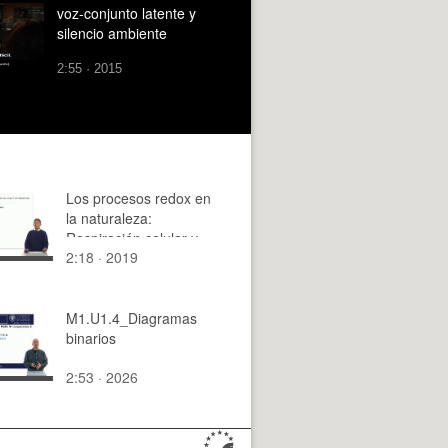
voz-conjunto latente y
silencio ambiente
2:55 · 2015
Los procesos redox en
la naturaleza:
Respiración celular y
2:18 · 2019
fotosíntesis.
Soluciones
M1.U1.4_Diagramas
binarios
2:53 · 2026