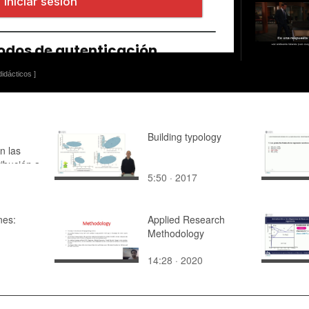
idácticos ]
Building typology
n las
ribución a
5:50 · 2017
nes:
Applied Research
Methodology
14:28 · 2020