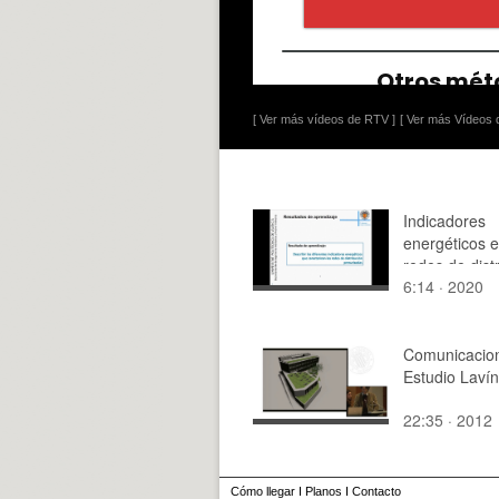
[ Ver más vídeos de RTV ]
[ Ver más Vídeos d
Indicadores
energéticos e
redes de dist
6:14 · 2020
presión
Comunicacio
Estudio Lavín
22:35 · 2012
Cómo llegar
I
Planos
I
Contacto