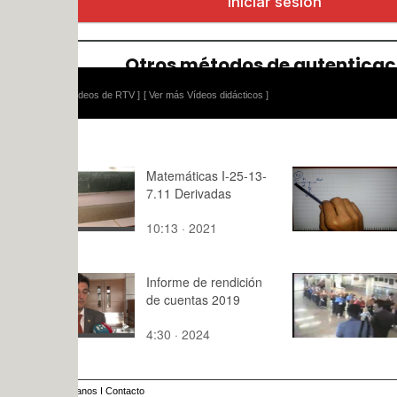
ídeos de RTV ]
[ Ver más Vídeos didácticos ]
Matemáticas I-25-13-
Variación d
7.11 Derivadas
3.2
10:13 · 2021
5:34 · 202
Informe de rendición
Acte de cla
de cuentas 2019
curs acadè
2008. Inve
4:30 · 2024
190:49 · 2
Doctor Hon
del Sr. Val
anos
I
Contacto