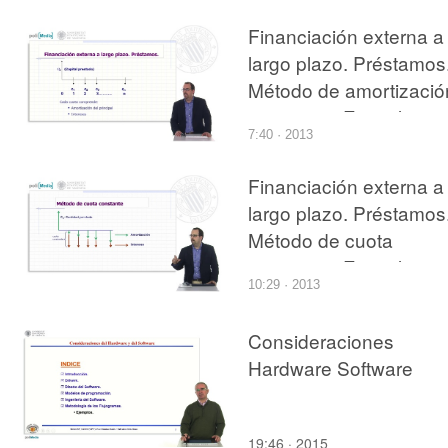
Financiación externa a
largo plazo. Préstamos
Método de amortizació
constante. Ejemplo
7:40 · 2013
cuotas anuales
Financiación externa a
largo plazo. Préstamos
Método de cuota
constante. Ejemplo
10:29 · 2013
cuotas semestrales co
Excel
Consideraciones
Hardware Software
19:46 · 2015