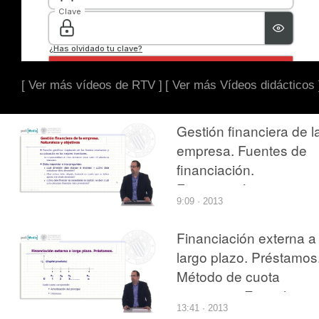
[ Ver más vídeos de RTV ]
[ Ver más Vídeos didácticos 
Gestión financiera de l
empresa. Fuentes de
financiación.
Financiación interna y
9:09 · 2013
externa. Financiación 
corto y largo plazo
Financiación externa a
largo plazo. Préstamos
Método de cuota
constante. Ejemplo
13:41 · 2013
cuotas anuales