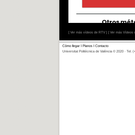
[ Ver más vídeos de RTV ]
[ Ver más Vídeos d
Cómo llegar
I
Planos
I
Contacto
Universitat Politècnica de València © 2020 · Tel. 