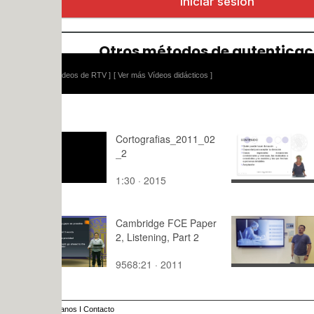
ídeos de RTV ]
[ Ver más Vídeos didácticos ]
Cortografias_2011_02
Capacidad 
_2
donante y 
donatario
1:30 · 2015
7:42 · 201
Cambridge FCE Paper
Applied Re
2, Listening, Part 2
Methodolog
10 minutes
9568:21 · 2011
7:36 · 202
anos
I
Contacto