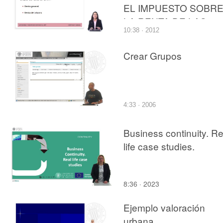
EL IMPUESTO SOBR
LA RENTA DE LAS
10:38 · 2012
PERSONAS FÍSICAS
Crear Grupos
4:33 · 2006
Business continuity. Re
life case studies.
8:36 · 2023
Ejemplo valoración
urbana