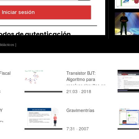
idácticos ]
Fiscal
Transistor BJT:
Algoritmo para
resolver circuitos en
8
21:03 · 2018
emisor común
 Y
Gravimentrías
EL
7:31 · 2007