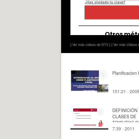
[ Ver más vídeos de RTV ]
[ Ver más Vídeos d
Planificacion 
151:21 · 200
DEFINICIÓN
CLASES DE
TRIBUTOS D
7:39 · 2011
SISTEMA
TRIBUTARIO