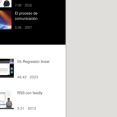
7:08 · 2016
El proceso de
comunicación
5:06 · 2007
05-Regresión lineal
46:42 · 2023
RSS con feedly
5:31 · 2013