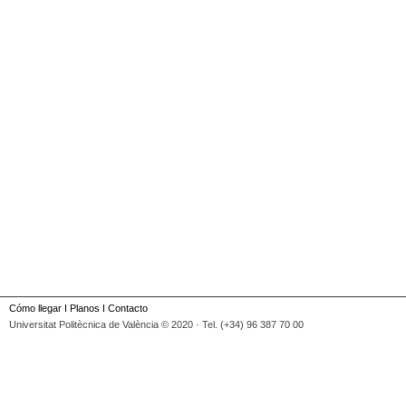
Cómo llegar
I
Planos
I
Contacto
Universitat Politècnica de València © 2020 · Tel. (+34) 96 387 70 00