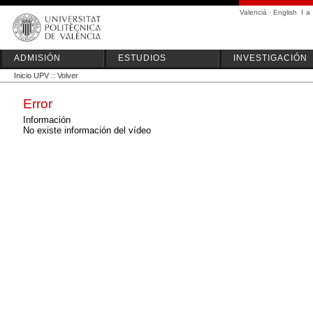
Valencià
·
English
I
a
ADMISIÓN
ESTUDIOS
INVESTIGACIÓN
Inicio UPV
::
Volver
Error
Información
No existe información del vídeo