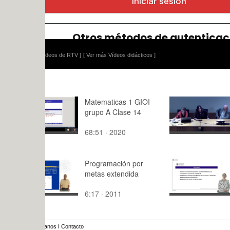
ídeos de RTV ]
[ Ver más Vídeos didácticos ]
Matematicas 1 GIOI
MARIA RU
grupo A Clase 14
VENTÓS. 
MUNDIAL 
68:51 · 2020
76:41 · 20
URBANIS
Programación por
Crear form
metas extendida
complejas 
1
6:17 · 2011
11:39 · 20
anos
I
Contacto