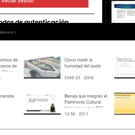
idácticos ]
éricos de
Cómo medir la
ceros de
humedad del suelo
a Clase
0
5388:33 · 2009
- ideas
manista
Bienes que integran el
Patrimonio Cultural
Valenciano. Los BIC
10:56 · 2011