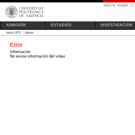
Valencià
·
English
I
a
ADMISIÓN
ESTUDIOS
INVESTIGACIÓN
Inicio UPV
::
Volver
Error
Información
No existe información del vídeo