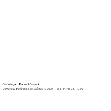
Cómo llegar
I
Planos
I
Contacto
Universitat Politècnica de València © 2020 · Tel. (+34) 96 387 70 00