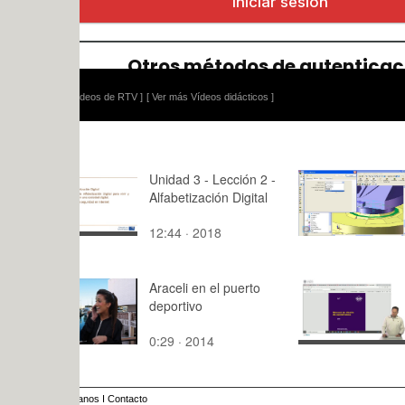
ídeos de RTV ]
[ Ver más Vídeos didácticos ]
Unidad 3 - Lección 2 -
Montaje de
Alfabetización Digital
ABB con So
tramo 10 
12:44 · 2018
12:15 · 20
Araceli en el puerto
Resolución 
deportivo
calles de r
0:29 · 2014
5:57 · 201
anos
I
Contacto