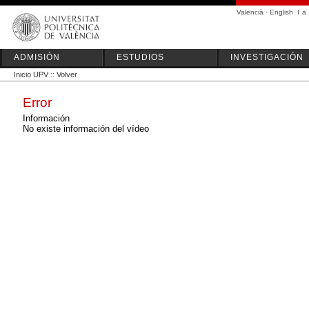
Valencià
·
English
I
a
ADMISIÓN
ESTUDIOS
INVESTIGACIÓN
Inicio UPV
::
Volver
Error
Información
No existe información del vídeo