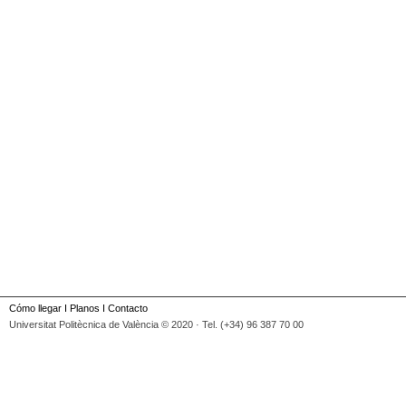
Cómo llegar
I
Planos
I
Contacto
Universitat Politècnica de València © 2020 · Tel. (+34) 96 387 70 00