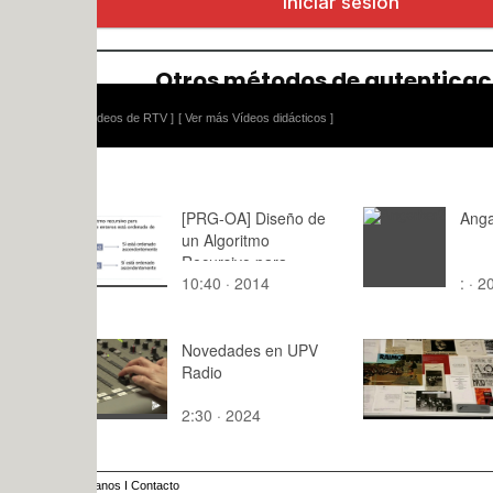
ídeos de RTV ]
[ Ver más Vídeos didácticos ]
[PRG-OA] Diseño de
Angarber2
un Algoritmo
Recursivo para
10:40 · 2014
: · 2021
Determinar si un Array
Está Ordenado
Novedades en UPV
vitrina_univ
Radio
2:30 · 2024
2:49 · 201
anos
I
Contacto