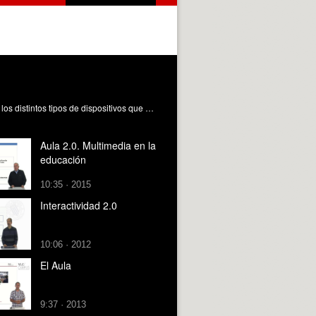
Los objetivos son conocer las posibilidades que ofrece la tecnología para mejorar la interactividad en el aula. Se describen los distintos tipos de dispositivos que pueden utilizarse en el aula para mejorar la experiencia de interactividad Ferrando Bataller, M. (2016). Aula 2.0. Interactividad en el aula. https://riunet.upv.es/handle/10251/63568 DER
Aula 2.0. Multimedia en la
educación
10:35 · 2015
Interactividad 2.0
10:06 · 2012
El Aula
9:37 · 2013