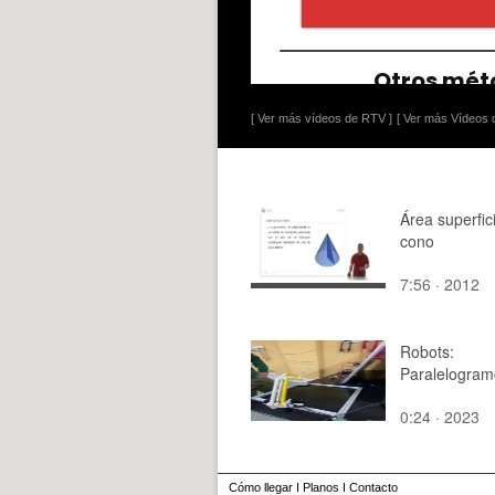
[ Ver más vídeos de RTV ]
[ Ver más Vídeos d
Área superfic
cono
7:56 · 2012
Robots:
Paralelogram
0:24 · 2023
Cómo llegar
I
Planos
I
Contacto