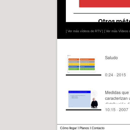
[ Ver más vídeos de RTV ]
[ Ver más Vídeos d
Saludo
0:24 · 2015
Medidas que
caracterizan
distribución d
10:15 · 2007
frecuencias
Cómo llegar
I
Planos
I
Contacto