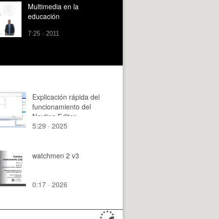
Multimedia en la
educación
7:25 · 2011
Explicación rápida del
funcionamiento del
Nextion Editor
5:29 · 2025
watchmen 2 v3
0:17 · 2026