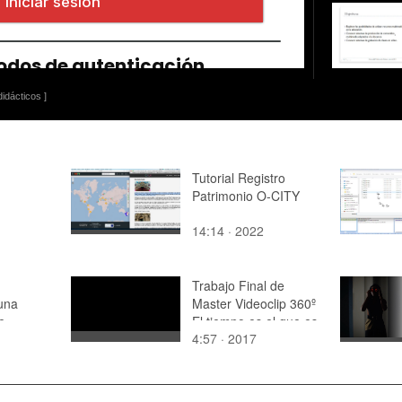
idácticos ]
Tutorial Registro
Patrimonio O-CITY
14:14 · 2022
Trabajo Final de
 una
Master Videoclip 360º
e
El tiempo es el que es.
4:57 · 2017
Iosune Noguera