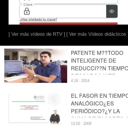
[ Ver más vídeos de RTV ]
[ Ver más Vídeos didácticos 
PATENTE M??TODO
INTELIGENTE DE
REDUCCI??N TIEMP
DESCARGA WEB
4:18 · 2014
EL FASOR EN TIEMP
ANALÓGICO¿ES
PERIÓDICO?¿Y LA
SUMA DE FASORES, 
13:50 · 2009
ES?