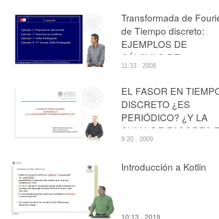
Transformada de Fouri
de Tiempo discreto:
EJEMPLOS DE
CÁLCULO DE
11:33 · 2008
TRANSFORMADAS
EL FASOR EN TIEMP
DISCRETO ¿ES
PERIÓDICO? ¿Y LA
SUMA DE FASORES 
9:20 · 2009
TIEMPO DISCRETO, 
ES?
Introducción a Kotlin
10:13 · 2019