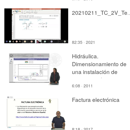
20210211_TC_2V_Tema01
82:35 · 2021
Hidráulica.
Dimensionamiento de
una instalación de
suministro de agua en
6:08 · 2011
edificios desde depósi
atmosférico
Factura electrónica
8:18 · 2017