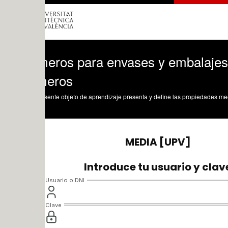
meros para envases y embalajes. Propi
meros