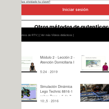
ídeos de RTV ]
[ Ver más Vídeos didácticos ]
Módulo 2 - Lección 2 -
Configurac
Atención Domiciliaria I
horizontal: 
5:24 · 2019
2:49 · 201
Simulación Dinámica
El llagostí
Lego Technic 8816-1
sobre Base ¿ 5 de 7
10:,5 · 2016
1:06 · 201