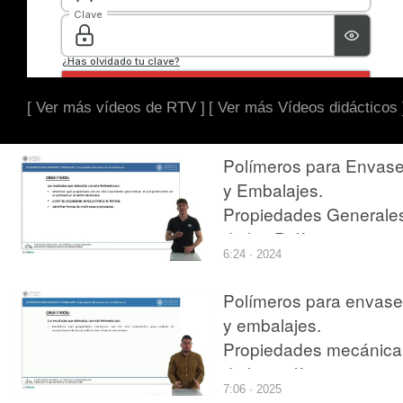
[ Ver más vídeos de RTV ]
[ Ver más Vídeos didácticos 
Polímeros para Envas
y Embalajes.
Propiedades Generale
de los Polímeros.
6:24 · 2024
Polímeros para envas
y embalajes.
Propiedades mecánica
de los polímeros
7:06 · 2025