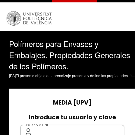
Polímeros para Envases y
Embalajes. Propiedades Generales
de los Polímeros.
[ES]El presente objeto de aprendizaje presenta y define las propiedades térmicas, barrera y visuales de los polímeros que tienen más interés en el sector del envase y embalaje y muestra los ensayos que se emplean para medirlas. Garcia-Garcia, Daniel;Montanes, Nestor;Juan Ivorra-Martinez;Gómez-Caturla, Jaume (2025). Polímeros para Envases y Embalajes. Propiedades Generales de los Polímeros. https://