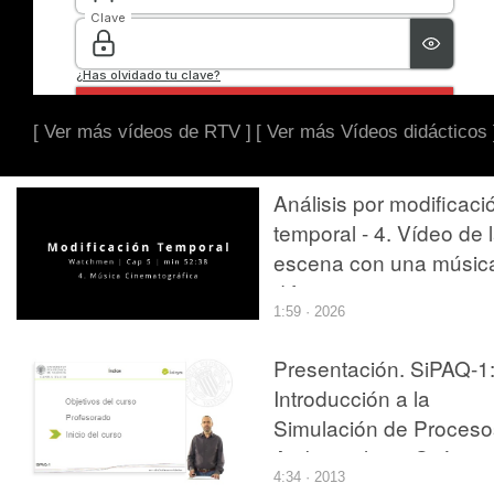
[ Ver más vídeos de RTV ]
[ Ver más Vídeos didácticos 
Análisis por modificaci
temporal - 4. Vídeo de 
escena con una músic
diferente
1:59 · 2026
Presentación. SiPAQ-1
Introducción a la
Simulación de Proceso
Ambientales y Químico
4:34 · 2013
con Simulink¿ y Xcos¿