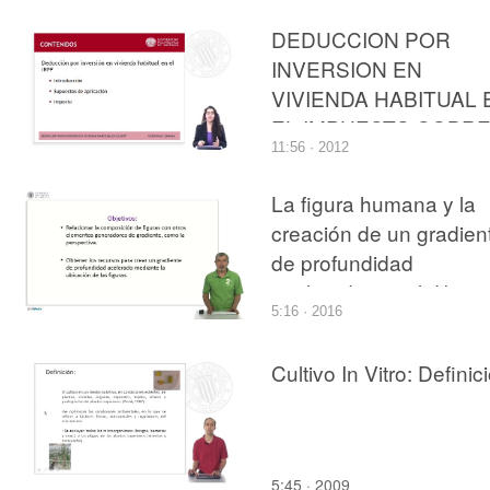
DEDUCCION POR
INVERSION EN
VIVIENDA HABITUAL 
EL IMPUESTO SOBR
11:56 · 2012
LA RENTA DE LAS
PERSONAS FISICAS
La figura humana y la
creación de un gradien
de profundidad
acelerado, en el dibujo
5:16 · 2016
con acuarela de una
escena exterior
Cultivo In Vitro: Definic
5:45 · 2009