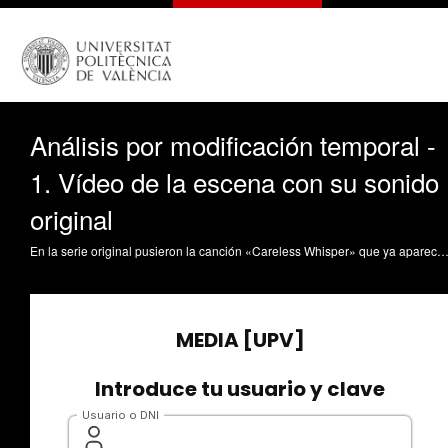
Análisis por modificación temporal -
1. Vídeo de la escena con su sonido
original
En la serie original pusieron la canción «Careless Whisper» que ya apareció anteriormente, la diferencia está en que esta vez suena mucho más clara la vez femenina y la letra predomina tanto que se aprecia claramente 