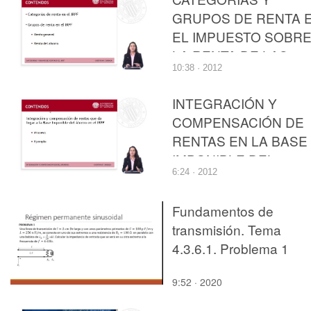
GRUPOS DE RENTA 
EL IMPUESTO SOBR
LA RENTA DE LAS
10:38 · 2012
PERSONAS FÍSICAS
INTEGRACIÓN Y
COMPENSACIÓN DE
RENTAS EN LA BASE
IMPONIBLE DEL
6:24 · 2012
AHORRO DEL
IMPUESTO SOBRE L
Fundamentos de
RENTA DE LAS
transmisión. Tema
PERSONAS FÍSICAS
4.3.6.1. Problema 1
9:52 · 2020