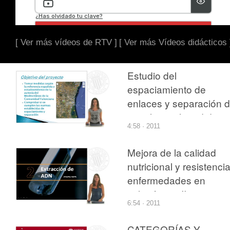
[ Ver más vídeos de RTV ]
[ Ver más Vídeos didácticos 
Estudio del
espaciamiento de
enlaces y separación 
ramales en la red de
4:58 · 2011
autovías y autopistas 
la Comunidad
Mejora de la calidad
Valenciana II
nutricional y resistenci
enfermedades en
solanáceas II
6:54 · 2011
CATEGORÍAS Y