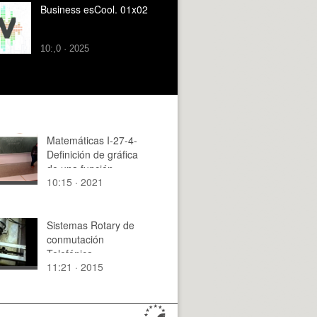
Business esCool. 01x02
10:,0 · 2025
Matemáticas I-27-4-
Definición de gráfica
de una función
10:15 · 2021
Sistemas Rotary de
conmutación
Telefónica
11:21 · 2015