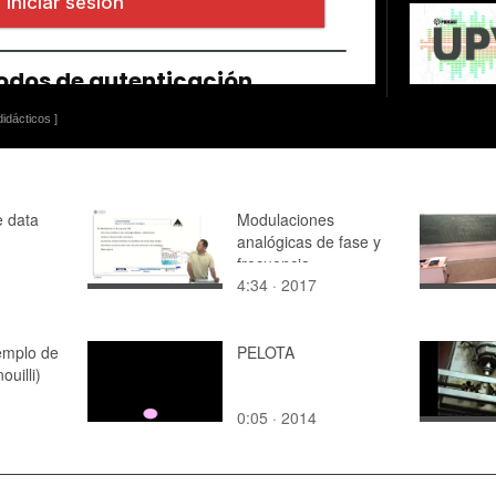
idácticos ]
e data
Modulaciones
analógicas de fase y
frecuencia
4:34 · 2017
jemplo de
PELOTA
ouilli)
0:05 · 2014