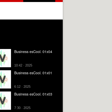
Business esCool. 01x04
10:42 · 2025
Business esCool. 01x01
6:12 · 2025
Business esCool. 01x03
7:30 · 2025