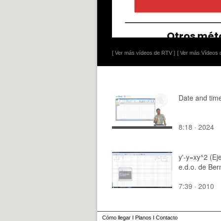
[ Ver más vídeos de RTV ]
[ Ver más Vídeos d
Date and tim
8:18 · 2024
y'-y=xy^2 (E
e.d.o. de Bern
7:39 · 2010
Cómo llegar
I
Planos
I
Contacto