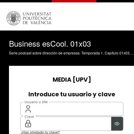
Business esCool. 01x03
Serie podcast sobre dirección de empresas. Temporada 1. Capítulo 01x03. Entrevista a Eduard Farran-Teixidó, PhD