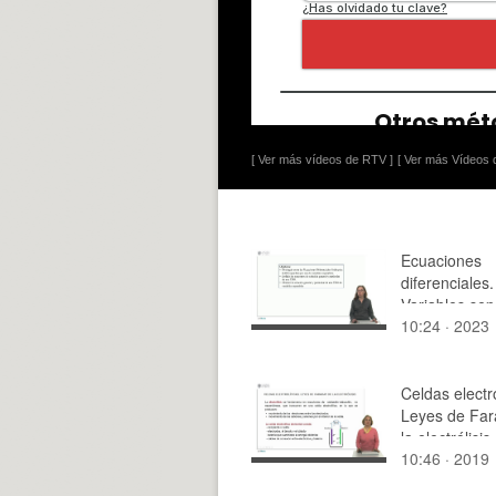
[ Ver más vídeos de RTV ]
[ Ver más Vídeos d
Ecuaciones
diferenciales.
Variables sep
10:24 · 2023
Celdas electro
Leyes de Far
la electrólisis
10:46 · 2019