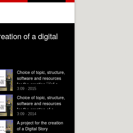
eation of a digital
Choice of topic, structure,
software and resources
for the creation of a
3:09 · 2015
digital story
Choice of topic, structure,
software and resources
for the creation of a
3:09 · 2014
digital story
A project for the creation
of a Digital Story