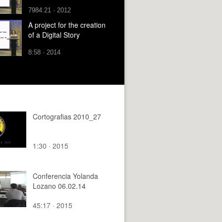
7984:21 · 2012
A project for the creation
of a Digital Story
8:58 · 2014
Cortografias 2010_27
1:30 · 2015
Conferencia Yolanda
Lozano 06.02.14
45:17 · 2015