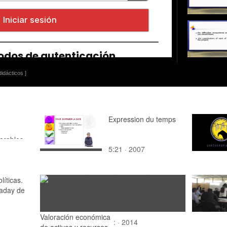
idácticos ]
Expression du temps
arables
5:21 · 2007
líticas.
aday de
Valoración económica
: · 2014
de activos y recursos