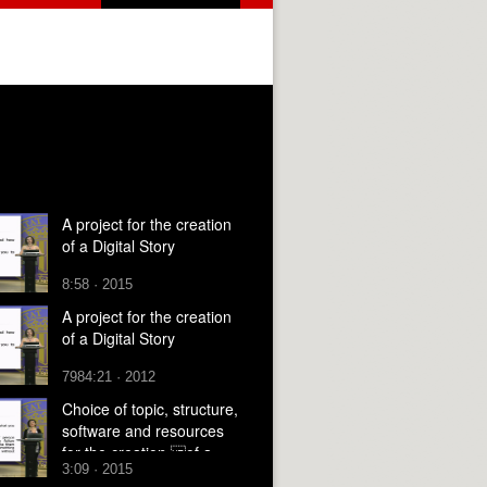
A project for the creation
of a Digital Story
8:58 · 2015
A project for the creation
of a Digital Story
7984:21 · 2012
Choice of topic, structure,
software and resources
for the creation of a
3:09 · 2015
digital story