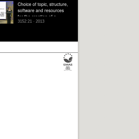
Choice of topic, structure,
software and resources
for the creation of a
3152:21 · 2013
digital story