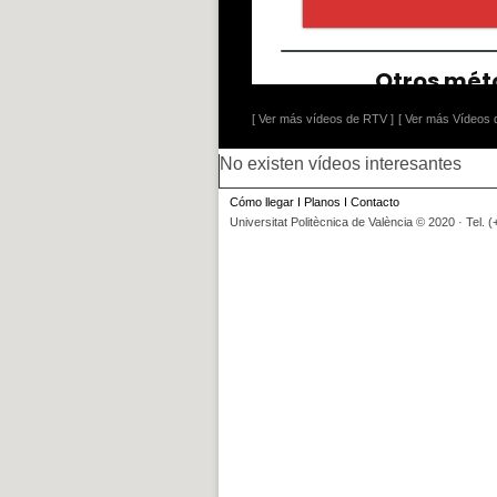
[ Ver más vídeos de RTV ]
[ Ver más Vídeos d
No existen vídeos interesantes
Cómo llegar
I
Planos
I
Contacto
Universitat Politècnica de València © 2020 · Tel. 