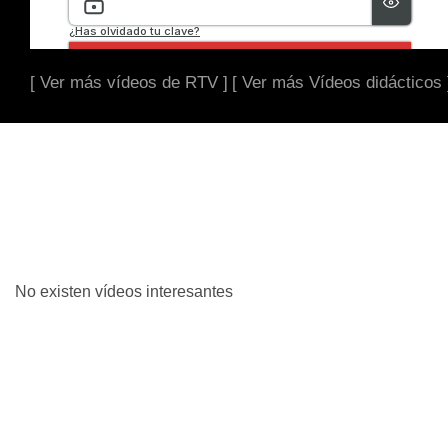
[ Ver más vídeos de RTV ]
[ Ver más Vídeos didácticos 
No existen vídeos interesantes