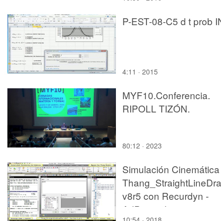
P-EST-08-C5 d t prob 
4:11 · 2015
MYF10.Conferencia.
RIPOLL TIZÓN.
80:12 · 2023
Simulación Cinemática
Thang_StraightLineDr
v8r5 con Recurdyn -
AdP-t - 2 de 2
10:54 · 2018