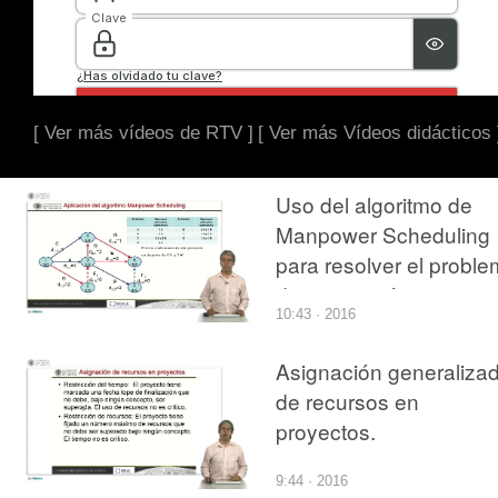
[ Ver más vídeos de RTV ]
[ Ver más Vídeos didácticos 
Uso del algoritmo de
Manpower Scheduling
para resolver el probl
de asignación
10:43 · 2016
generalizada de recur
en proyectos
Asignación generaliza
de recursos en
proyectos.
9:44 · 2016