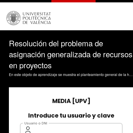
Resolución del problema de
asignación generalizada de recursos
en proyectos
En este objeto de aprendizaje se muestra el planteamiento general de la heurística de Manpower scheduling aplicada a la resolución del problema de planificación de proyectos a capacidad finita Andrés Romano, C. (2016). Resolución del problema de asignación generalizada de recursos en proyectos. https://riunet.upv.es/handle/10251/66611 DER