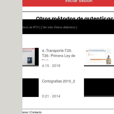
ídeos de RTV ]
[ Ver más Vídeos didácticos ]
4.-Transporte-T25-
Considerac
T26- Primera Ley de
Caracteriza
Fick
Transición 
4:15 · 2018
7:39 · 200
Cortografias 2010_2
ANÁLISIS
MODIFICAC
CAMBIO D
0:21 · 2014
0:24 · 202
INSTRUME
ALLAD)
anos
I
Contacto