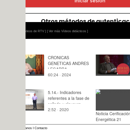
ídeos de RTV ]
[ Ver más Vídeos didácticos ]
CRONICAS
Entrevista 
GENETICAS ANDRES
Lopez Fanj
LEGARRA
60:24 · 2024
62:06 · 20
5.14.- Indicadores
referentes a la fase de
sellado y clausura
2:52 · 2020
Noticia Cerificación
: · 2015
Energética 21
anos
I
Contacto