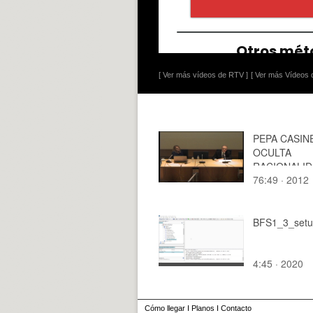
[ Ver más vídeos de RTV ]
[ Ver más Vídeos d
PEPA CASIN
OCULTA
RACIONALID
76:49 · 2012
ANTISISMO 
CATEDRALE
GÓTICAS
ESPAÑOLAS.
BFS1_3_set
4:45 · 2020
Cómo llegar
I
Planos
I
Contacto