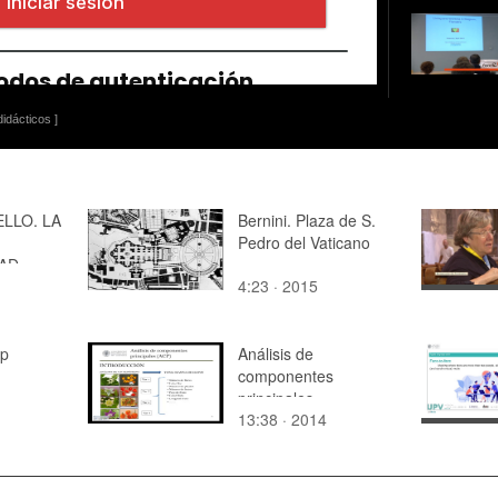
idácticos ]
ELLO. LA
Bernini. Plaza de S.
Pedro del Vaticano
AD
4:23 · 2015
DE LAS
S
up
Análisis de
componentes
principales
13:38 · 2014