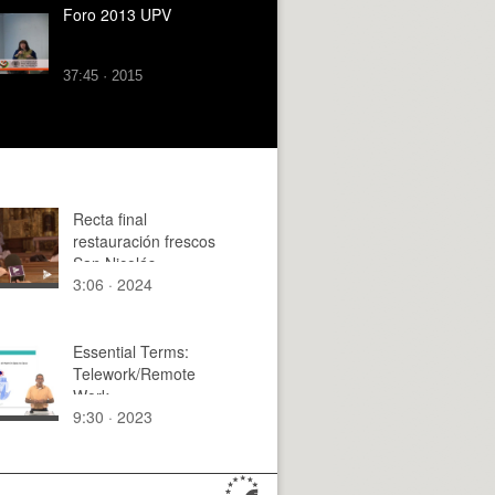
Foro 2013 UPV
37:45 · 2015
Recta final
restauración frescos
San Nicolás
3:06 · 2024
Essential Terms:
Telework/Remote
Work
9:30 · 2023