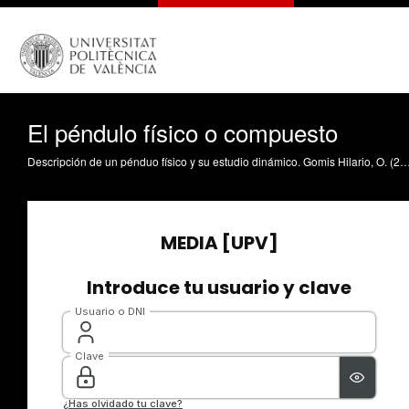
El péndulo físico o compuesto
Descripción de un pénduo físico y su estudio dinámico. Gomis Hilario, O. (2009). El péndulo físico o compuesto. https://riune