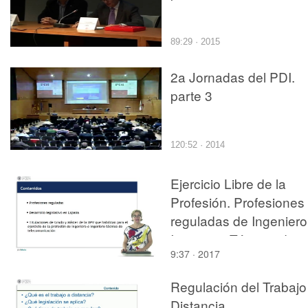
89:29 · 2015
2a Jornadas del PDI.
parte 3
120:52 · 2014
Ejercicio Libre de la
Profesión. Profesiones
reguladas de Ingeniero
Ingeniero Técnico de
9:37 · 2017
Telecomunicación
Regulación del Trabajo
Distancia