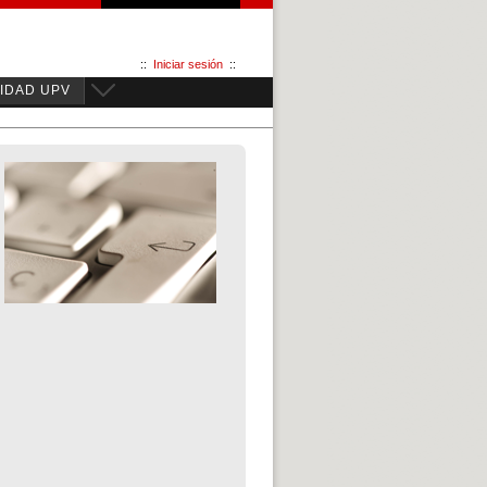
::
Iniciar sesión
::
IDAD UPV