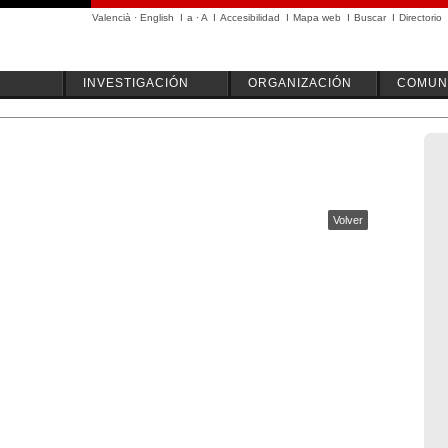
Valencià
·
English
I
a
·
A
I
Accesibilidad
I
Mapa web
I
Buscar
I
Directorio
INVESTIGACIÓN
ORGANIZACIÓN
COMUN
Volver