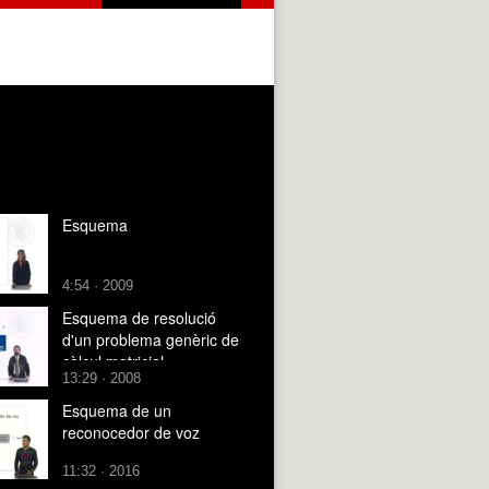
Esquema
4:54 · 2009
Esquema de resolució
d'un problema genèric de
càlcul matricial
13:29 · 2008
d'estructures
Esquema de un
reconocedor de voz
11:32 · 2016