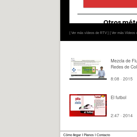
[ Ver más vídeos de RTV ]
[ Ver más Vídeos d
Mezcla de Fl
Redes de Co
8:08 · 2015
El futbol
2:47 · 2014
Cómo llegar
I
Planos
I
Contacto