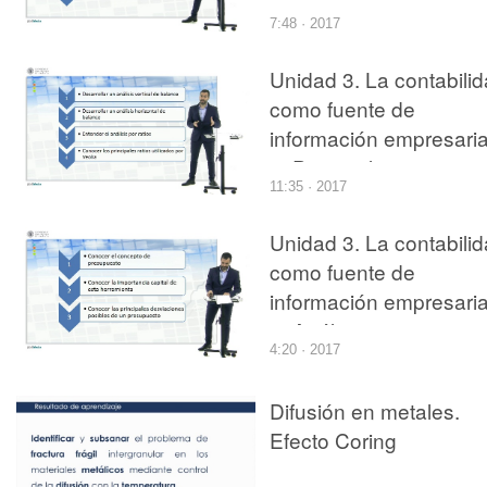
2. Contextualización
7:48 · 2017
Unidad 3. La contabili
como fuente de
información empresarial
3. Principales
11:35 · 2017
herramientas de anális
Unidad 3. La contabili
como fuente de
información empresarial
5. Análisis
4:20 · 2017
Presupuestario
Difusión en metales.
Efecto Coring