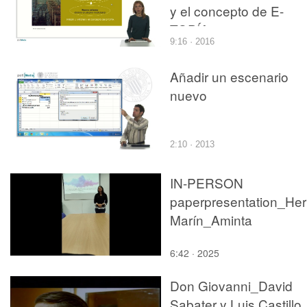
y el concepto de E-
TOPÍA
9:16 · 2016
Añadir un escenario
nuevo
2:10 · 2013
IN-PERSON
paperpresentation_He
Marín_Aminta
6:42 · 2025
Don Giovanni_David
Sabater y Luis Castillo