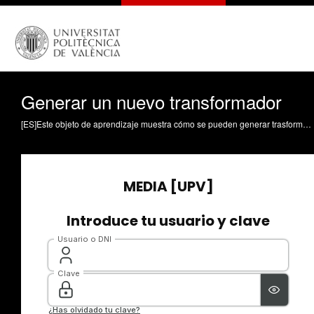
Generar un nuevo transformador
[ES]Este objeto de aprendizaje muestra cómo se pueden generar trasformadores personalizados que se puedan utilizar en varios proyectos de FME. Coll-Aliaga, Eloína (2025). Generar un nuevo transformador. https://riunet.upv.es/handle/10251/221826 DER