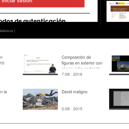
idácticos ]
en
Composición de
010
figuras en exterior con
el encuadre cortando
7:08 · 2016
la figura humana.
Técnica acuarela
n la
David maligno
0:08 · 2015