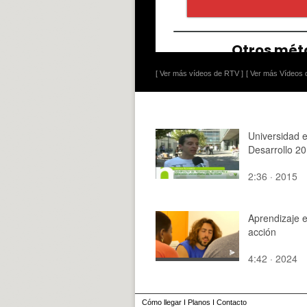
[ Ver más vídeos de RTV ]
[ Ver más Vídeos d
Universidad 
Desarrollo 2
2:36 · 2015
Aprendizaje e
acción
4:42 · 2024
Cómo llegar
I
Planos
I
Contacto