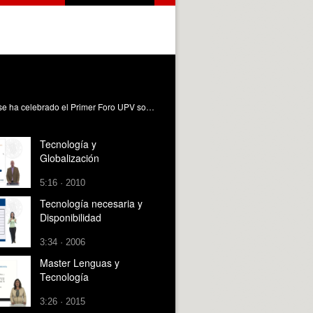
Con la finalidad de visibilizar la brecha de género y generar referentes femeninos en los campos científicos y tecnológicos se ha celebrado el Primer Foro UPV sobre Mujeres y Tecnología. El encuentro ha sido organizado por dataUPV, grupo de estudiantes de la Universitat Politècnica de València perteneciente a su programa Generación Espontánea, y la Cátedra de Transformación Digital, impulsada por Sothis.
Tecnología y
Globalización
5:16 · 2010
Tecnología necesaria y
Disponibilidad
3:34 · 2006
Master Lenguas y
Tecnología
3:26 · 2015