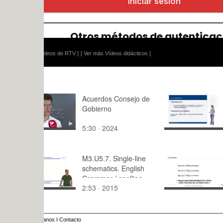
ídeos de RTV ]
[ Ver más Vídeos didácticos ]
Acuerdos Consejo de
Funciones
Gobierno
5:30 · 2024
3:50 · 200
M3.U5.7. Single-line
Práctica 4
schematics. English
Comunicac
Grammar / spelling
Digitales. E
2:53 · 2015
14:49 · 20
revision
y 3. Zero f
anos
I
Contacto