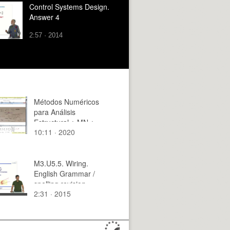
Control Systems Design.
Answer 4
2:57 · 2014
Métodos Numéricos
para Análisis
Estructural ¿ MN ¿
10:11 · 2020
2020 ¿ Clase 03 ¿
Tramo 04 de 13
M3.U5.5. Wiring.
English Grammar /
spelling revision
2:31 · 2015