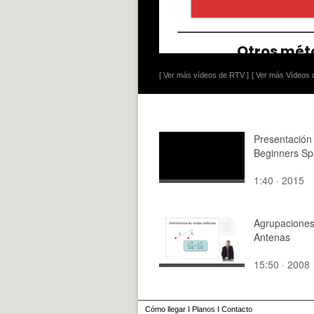
[ Ver más vídeos de RTV ]
[ Ver más Vídeos d
Presentació
Beginners Sp
1:40 · 2015
Agrupaciones
Antenas
15:50 · 2008
Cómo llegar
I
Planos
I
Contacto