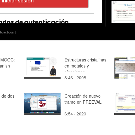
idácticos ]
n MOOC:
Estructuras cristalinas
anish
en metales y
aleaciones
8:46 · 2008
 de dos
Creación de nuevo
tramo en FREEVAL
6:54 · 2020