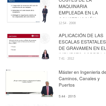
MAQUINARIA
EMPLEADA EN LA
CONSTRUCCIÓN
12:54 · 2008
APLICACIÓN DE LAS
ESCALAS ESTATALES
DE GRAVAMEN EN E
IMPUESTO SOBRE L
7:41 · 2012
RENTA DE LAS
PERSONAS FÍSICAS
Máster en Ingenieria d
Caminos, Canales y
Puertos
5:44 · 2015