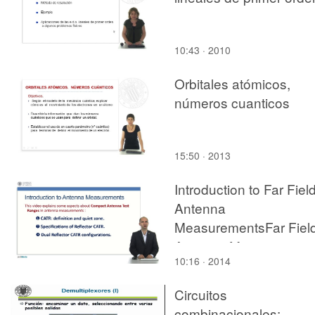
10:43 · 2010
Orbitales atómicos,
números cuanticos
15:50 · 2013
Introduction to Far Fiel
Antenna
MeasurementsFar Fiel
Antenna Measurement
10:16 · 2014
design criteriaCompact
Antenna Test Ranges
Circuitos
combinacionales: