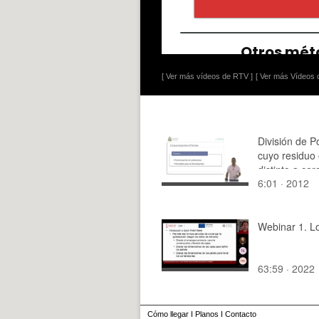
[ Ver más vídeos de RTV ]
[ Ver más Vídeos d
División de P
cuyo residuo
distinto a cer
6:01 · 2012
Webinar 1. Lo
63:59 · 2022
Cómo llegar
I
Planos
I
Contacto