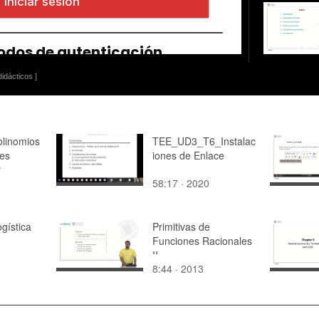
idácticos ]
olinomios
TEE_UD3_T6_Instalac
 es
iones de Enlace
o
58:17 · 2020
gística
Primitivas de
Funciones Racionales
II
8:44 · 2013