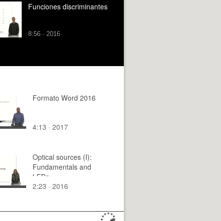
Funciones discriminantes
8:56 · 2016
Formato Word 2016
4:13 · 2017
Optical sources (I):
Fundamentals and
LEDs
2:23 · 2016