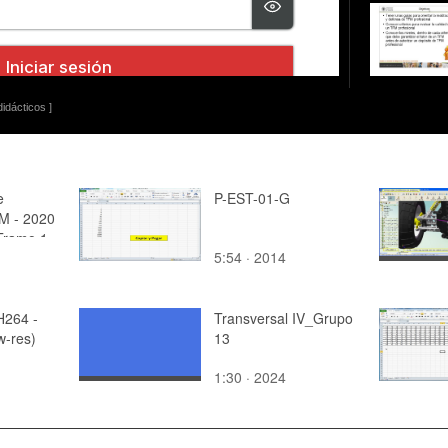
idácticos ]
e
P-EST-01-G
M - 2020
 Tramo 1
5:54 · 2014
H264 -
Transversal IV_Grupo
w-res)
13
1:30 · 2024