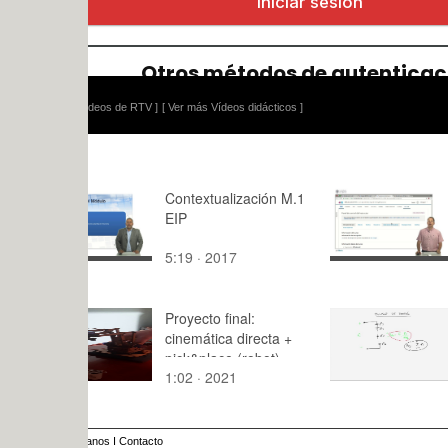
ídeos de RTV ]
[ Ver más Vídeos didácticos ]
Contextualización M.1
Estadístic
EIP
Insights. D
inscripción
5:19 · 2017
5:59 · 201
demografí
Proyecto final:
Teoría de C
cinemática directa +
Lección 3. 
pick&place (robot)
Divisor de 
1:02 · 2021
2:40 · 202
ejemplo 1
anos
I
Contacto