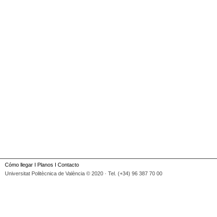
Cómo llegar
I
Planos
I
Contacto
Universitat Politècnica de València © 2020 · Tel. (+34) 96 387 70 00