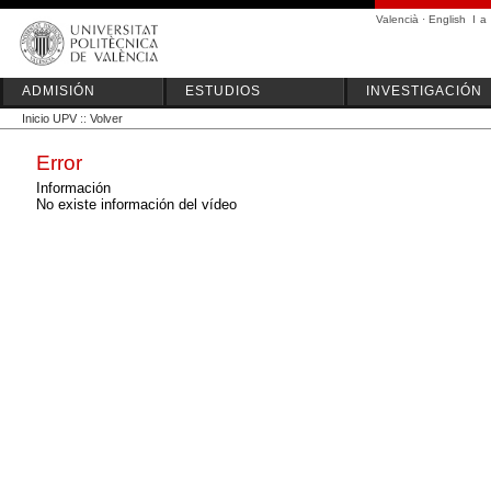
Valencià
·
English
I
a
ADMISIÓN
ESTUDIOS
INVESTIGACIÓN
Inicio UPV
::
Volver
Error
Información
No existe información del vídeo