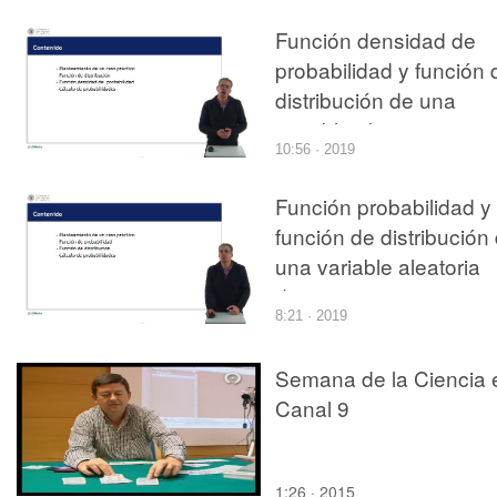
Función densidad de
probabilidad y función 
distribución de una
variable aleatoria
10:56 · 2019
continua
Función probabilidad y
función de distribución
una variable aleatoria
discreta
8:21 · 2019
Semana de la Ciencia 
Canal 9
1:26 · 2015