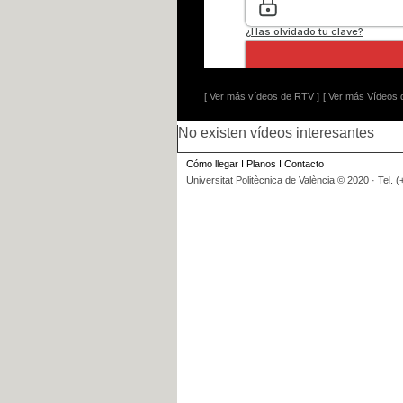
[ Ver más vídeos de RTV ]
[ Ver más Vídeos d
No existen vídeos interesantes
Cómo llegar
I
Planos
I
Contacto
Universitat Politècnica de València © 2020 · Tel. 