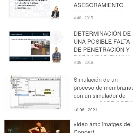
ASESORAMIENTO
FINANCIERO Y DE
4:46 · 2015
SEGUROS
DETERMINACIÓN DE
UNA POSIBLE FALTA
DE PENETRACIÓN Y
POROSIDAD EN UNA
9:35 · 2016
SOLDADURA
MEDIANTE
Simulación de un
ULTRASONIDOS
proceso de membrana
con un simulador de
procesos CAPE-OPEN
10:08 · 2021
(COCO simulator)
vídeo amb imatges del
Concert