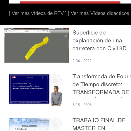
[ Ver más vídeos de RTV ]
[ Ver más Vídeos didácticos 
Superficie de
explanación de una
carretera con Civil 3D
2:04 · 2022
Transformada de Fouri
de Tiempo discreto:
TRANSFORMADA DE
UNA SEÑAL PERIÓDI
6:18 · 2008
TRABAJO FINAL DE
MASTER EN