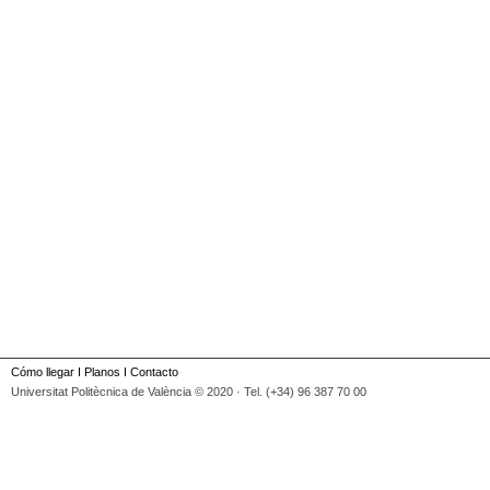
Cómo llegar
I
Planos
I
Contacto
Universitat Politècnica de València © 2020 · Tel. (+34) 96 387 70 00