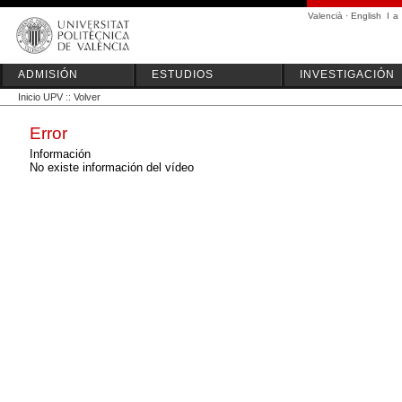
Valencià
·
English
I
a
ADMISIÓN
ESTUDIOS
INVESTIGACIÓN
Inicio UPV
::
Volver
Error
Información
No existe información del vídeo